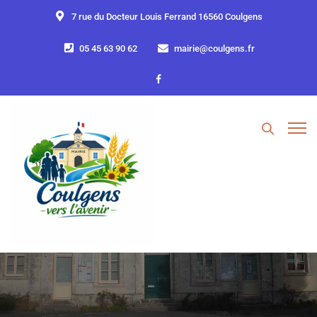
7 rue du Docteur Louis Ferrand 16560 Coulgens
05 45 63 90 62
mairie@coulgens.fr
Les transports public