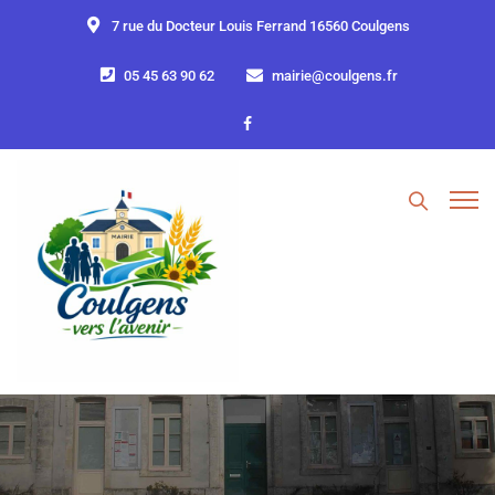
7 rue du Docteur Louis Ferrand 16560 Coulgens
05 45 63 90 62
mairie@coulgens.fr
le recensement obligatoire
dès 16 ans