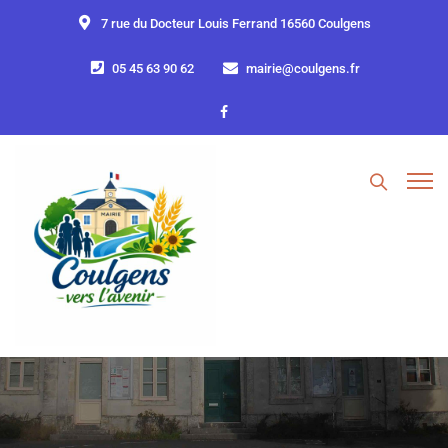
7 rue du Docteur Louis Ferrand 16560 Coulgens
05 45 63 90 62
mairie@coulgens.fr
Daily Archives: 28 mai 2026